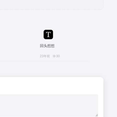
回头想想
23年前
30