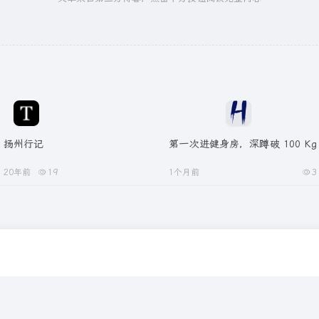
扬州行记
第一次进健身房，深蹲破 100 Kg
20年前
19
1个月前
3