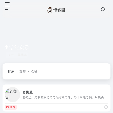
生活纪实录
共 1 篇博客
排序
发布
点赞
老街里
老街里，是我安放记忆与远方的角落。始于阚疃老街，用镜头抚摸时光的尘埃，用文字叩问记忆的门扉。摄影，是凝固旧日的声响；叙述，是编织内心的独白。在那些看似平凡的日子里，捡拾散落的瞬间，打捞沉淀于俗世里的光。故土的宁静与远方的念想，都被一一记录，成为生活的断章。这里的一切，不过是我与这世界，一场漫长而私密的对话。
江苏