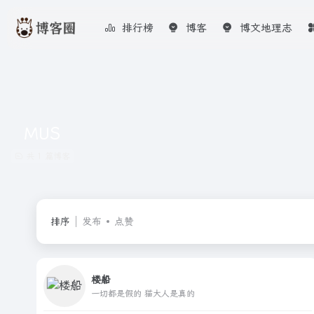
排行榜
博客
博文地理志
MUS
共 1 篇博客
排序
发布
点赞
楼船
一切都是假的 猫大人是真的