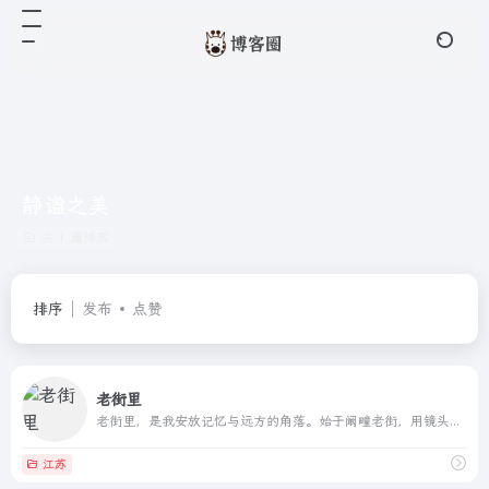
静谧之美
共 1 篇博客
排序
发布
点赞
老街里
老街里，是我安放记忆与远方的角落。始于阚疃老街，用镜头抚摸时光的尘埃，用文字叩问记忆的门扉。摄影，是凝固旧日的声响；叙述，是编织内心的独白。在那些看似平凡的日子里，捡拾散落的瞬间，打捞沉淀于俗世里的光。故土的宁静与远方的念想，都被一一记录，成为生活的断章。这里的一切，不过是我与这世界，一场漫长而私密的对话。
江苏