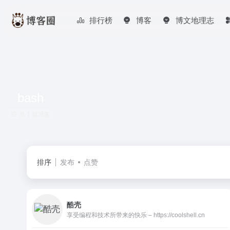
排行榜
博客
博文地理志
bash
共 1 篇博客
排序
发布
点赞
酷壳
享受编程和技术所带来的快乐 – https://coolshell.cn