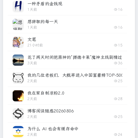
一种矛盾的金钱观
1天前
16
想辞职的每一天
1天前
16
文笔
21小时前
15
花了两天时间把原神的“挪德卡莱”魔神主线剧情过了，挺
3天前
36
我的几位老板们，大概率进入中国富豪榜TOP-500了
2天前
25
我在家自制凉粉2.0
2天前
28
博客阅读随感20260806
2天前
25
为什么 AI 也会有缓存命中
2天前
24