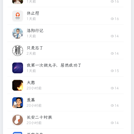
1天前
16
休止符
1天前
16
洛阳行记
1天前
14
只是忘了
2天前
14
我第一次做丸子，居然成功了
1天前
15
大憨
20小时前
14
羡慕
20小时前
14
长安二十时辰
20小时前
14