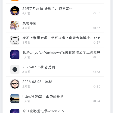
26年7月总结-好热丫，但丰富～
4天前
38
失物寻回
4天前
37
考不上湘潭大学，但可以考上南开大学博士、北京大学博
4天前
37
我给LinyufanMarkdownTs编辑器增加了上传视频的功能
3天前
33
2026-07 书影音总结
3天前
33
2026-08-06 10:36
2天前
26
https利弊(2)：生态的分量
2天前
24
今日减肥餐记录-2026.8.6