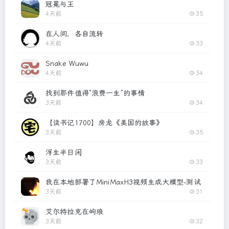
冠冕与王
4天前
35
在人间，各自流转
4天前
33
Snake Wuwu
4天前
34
找到那件值得“浪费一生”的事情
3天前
34
【读书记1700】房龙《美国的故事》
3天前
35
浮生半日闲
3天前
33
我在本地部署了MiniMaxH3视频生成大模型-测试（附提
3天前
31
艾尔特拉克在岣琅
3天前
32