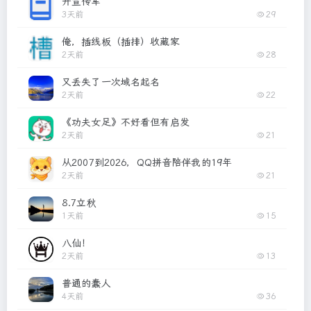
开宣传车
3天前
29
俺，插线板（插排）收藏家
2天前
28
又丢失了一次域名起名
2天前
22
《功夫女足》不好看但有启发
2天前
21
从2007到2026，QQ拼音陪伴我的19年
2天前
21
8.7立秋
1天前
15
八仙！
2天前
13
普通的蠢人
4天前
36