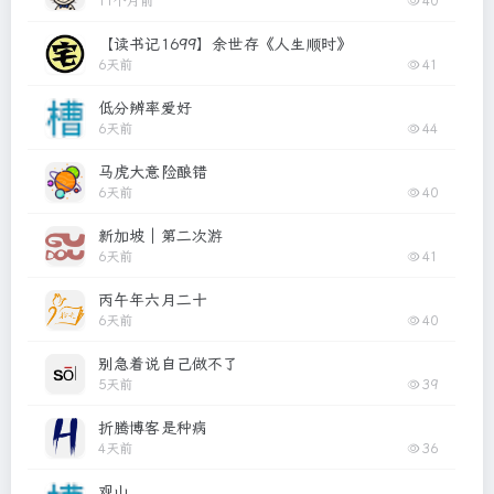
11个月前
40
【读书记1699】余世存《人生顺时》
6天前
41
低分辨率爱好
6天前
44
马虎大意险酿错
6天前
40
新加坡｜第二次游
6天前
41
丙午年六月二十
6天前
40
别急着说自己做不了
5天前
39
折腾博客是种病
4天前
36
观山