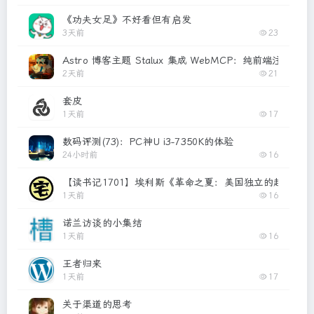
《功夫女足》不好看但有启发
3天前
23
Astro 博客主题 Stalux 集成 WebMCP：纯前端注册 
2天前
21
套皮
1天前
17
数码评测(73)：PC神U i3-7350K的体验
24小时前
16
【读书记1701】埃利斯《革命之夏：美国独立的起源》
1天前
16
诺兰访谈的小集结
1天前
16
王者归来
1天前
17
关于渠道的思考