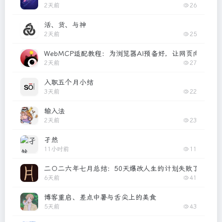
2天前
26
活、货、与神
2天前
25
WebMCP适配教程：为浏览器AI预备好，让网页向 AI 
2天前
27
入职五个月小结
3天前
22
输入法
2天前
23
孑然
11小时前
11
二〇二六年七月总结：50天爆改人生的计划失败了
6天前
41
博客重启、差点中暑与舌尖上的美食
5天前
43