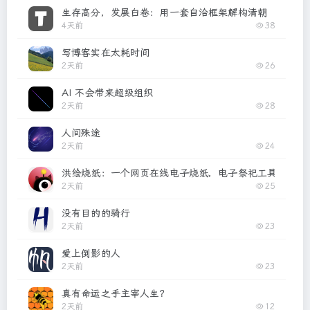
生存高分，发展白卷：用一套自洽框架解构清朝
4天前
38
写博客实在太耗时间
2天前
26
AI 不会带来超级组织
2天前
28
人间殊途
2天前
24
洪绘烧纸：一个网页在线电子烧纸，电子祭祀工具
2天前
25
没有目的的骑行
2天前
23
爱上倒影的人
2天前
23
真有命运之手主宰人生？
2天前
12