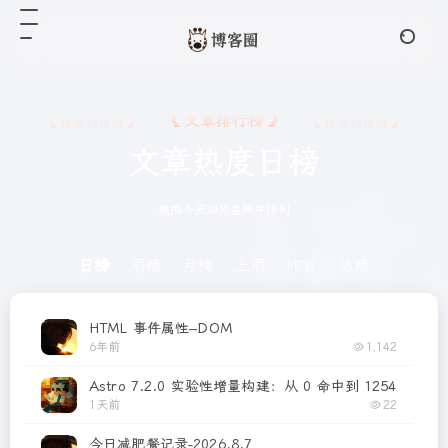
文章排行榜
博客排行榜
博客排行榜
文章热度日榜
根据今天浏览量降序排列
日榜
周榜
月榜
上周
昨日
总榜
HTML 事件属性–DOM
6年前
1,142
Astro 7.2.0 实验性增量构建：从 0 命中到 1254 个 re
1天前
22
今日减肥餐记录-2026.8.7