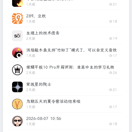
1天前
21
289、立秋
1天前
18
生理上的技术债务
2天前
19
洪绘敲木鱼支持“竹知了”模式了，可以自定义音效的电子竹
1天前
17
荣耀平板10 Pro开箱评测：准高中生的学习礼物
2天前
24
家族里的院士
2天前
21
为期五天的夏令营活动结束啦
1天前
17
2026-08-07 10:56
1天前
18