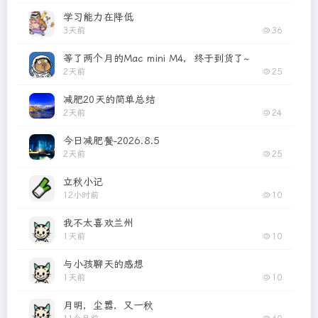
学习能力在降低
3天前
36
等了两个月的Mac mini M4，终于到货了~
2天前
25
减肥20天的简单总结
2天前
24
今日减肥餐-2026.8.5
2天前
25
立秋小记
12小时前
10
我不太喜欢兰州
1天前
10
与小孩聊天的感想
1天前
10
月明，尘嚣，又一秋